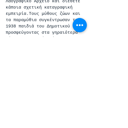
Λαογραφικό Αρχείο και διέθετε
κάποια σχετική καταγραφική
εμπειρία.Τους μύθους ζώων και
τα παραμύθια συγκέντρωσαν το
1938 παιδιά του Δημοτικού
προσφεύγοντας στα γηραιότερα
μέλη της οικογένειάς τους
(παππού, γιαγιά, θεία, θείο,
γονείς) ή σε κάποιες
περιπτώσεις κατέγραφαν από
μνήμης. Η καταγραφή αυτή
προέκυψε ως αποτέλεσμα
εγκυκλίου διαταγής του
Υπουργείου Παιδείας, το οποίο
ικανοποίησε αίτημα του
Λαογραφικού Αρχείου της
Ακαδημίας Αθηνών.