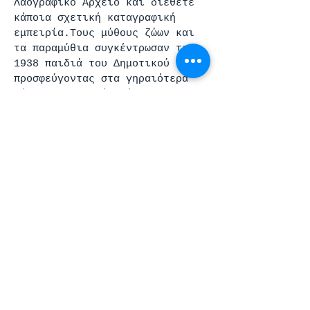
Λαογραφικό Αρχείο και διέθετε
κάποια σχετική καταγραφική
εμπειρία.Τους μύθους ζώων και
τα παραμύθια συγκέντρωσαν το
1938 παιδιά του Δημοτικού
προσφεύγοντας στα γηραιότερα
μέλη της οικογένειάς τους
(παππού, γιαγιά, θεία, θείο,
γονείς) ή σε κάποιες
περιπτώσεις κατέγραφαν από
μνήμης. Η καταγραφή αυτή
προέκυψε ως αποτέλεσμα
εγκυκλίου διαταγής του
Υπουργείου Παιδείας, το οποίο
ικανοποίησε αίτημα του
Λαογραφικού Αρχείου της
Ακαδημίας Αθηνών.